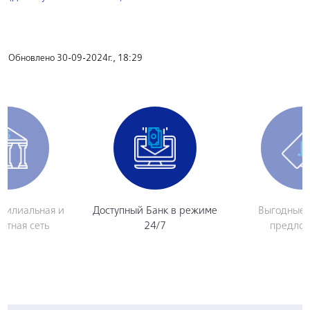
Обновлено 30-09-2024г., 18:29
филиальная и
Доступный Банк в режиме
Выгодные 
атная сеть
24/7
предло