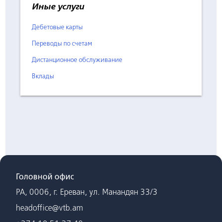
Иные услуги
Дебетовые карты
Переводы по счетам
Дистанционное обслуживание
Вклады
Головной офис
РА, 0006, г. Ереван, ул. Манандян 33/3
headoffice@vtb.am