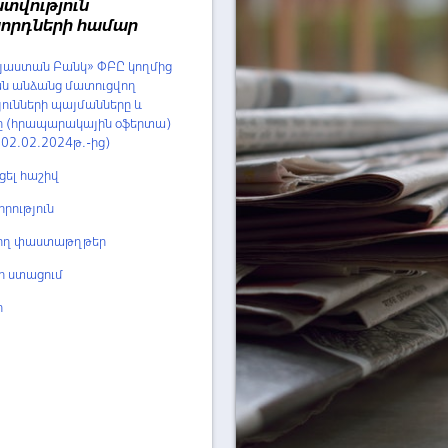
տվություն
որդների համար
այաստան Բանկ» ՓԲԸ կողմից
ն անձանց մատուցվող
ունների պայմանները և
ը (հրապարակային օֆերտա)
է 02.02.2024թ.-ից)
ցել հաշիվ
րություն
ող փաստաթղթեր
 ստացում
ր