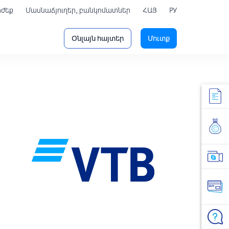
րժեք
Մասնաճյուղեր, բանկոմատներ
ՀԱՅ
РУ
Օնլայն հայտեր
Մուտք