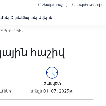
Անձնական հաշիվ
Արտարժույթի փոխա
ւմներ
Digital
Քարտեր
Ավելին
բանկային հաշիվ
ային հաշիվ
Ժամկետ
ւմներ
մինչև 01․07․2025թ.