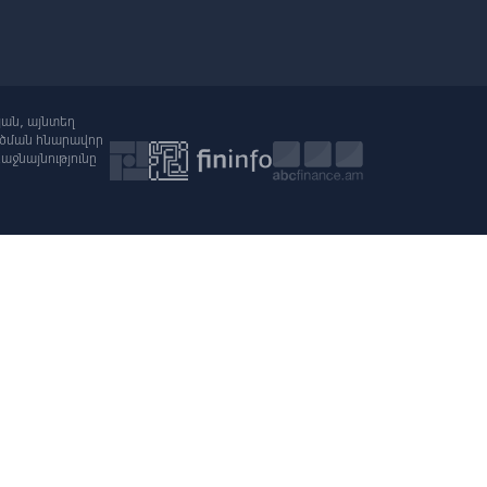
յան, այնտեղ
րծման հնարավոր
ջնայնությունը