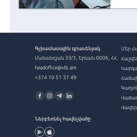
Գլխամասային գրասենյակ
Մեր մ
Մանանդյան 33/3, Երևան 0006, ՀՀ
Հաշվե
headoffice@vtb.am
Կարգա
+374 10 51 37 49
Հաճախ
Գաղտն
Վաճառ
Վավե
Ներբեռնել հավելվածը