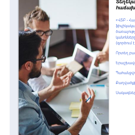
Տեղեկա
հաճախ
«ՎՏԲ - Հ
ֆիզիկակա
ծառայությ
կանոններ
(գործում 
Որտեղ բա
Երաշխավո
Պահանջվ
Քաղվածքի
Սակագնե