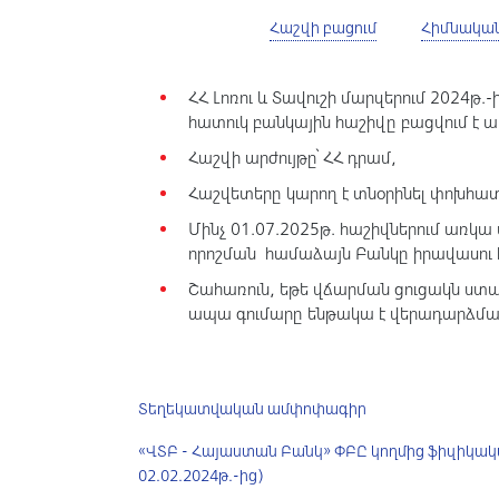
Պայմաններ
Հաշվի բացում
Հիմնակա
ՀՀ Լոռու և Տավուշի մարզերում 202
հատուկ բանկային հաշիվը բացվում է
Հաշվի արժույթը՝ ՀՀ դրամ,
Հաշվետերը կարող է տնօրինել փոխհ
Մինչ 01.07.2025թ. հաշիվներում առկա
որոշման համաձայն Բանկը իրավասու 
Շահառուն, եթե վճարման ցուցակն ստա
ապա գումարը ենթակա է վերադարձման
Տեղեկատվական ամփոփագիր
«ՎՏԲ - Հայաստան Բանկ» ՓԲԸ կողմից ֆիզիկակ
02.02.2024թ.-ից)