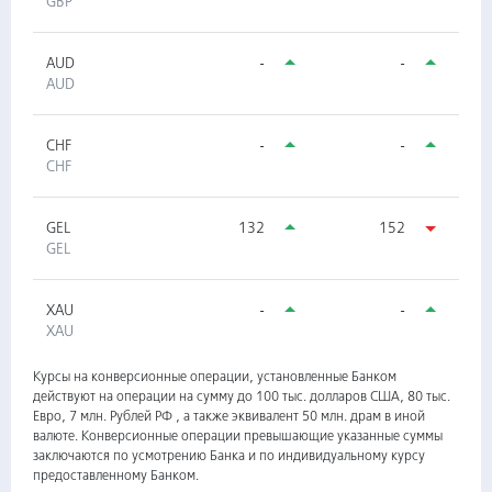
GBP
AUD
-
-
AUD
CHF
-
-
CHF
GEL
132
152
GEL
XAU
-
-
XAU
Курсы на конверсионные операции, установленные Банком
действуют на операции на сумму до 100 тыс. долларов США, 80 тыс.
Евро, 7 млн. Рублей РФ , а также эквивалент 50 млн. драм в иной
валюте. Конверсионные операции превышающие указанные суммы
заключаются по усмотрению Банка и по индивидуальному курсу
предоставленному Банком.