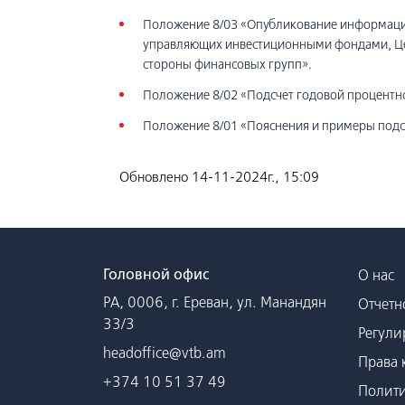
Положение 8/03 «Опубликование информаций
управляющих инвестиционными фондами, Цен
стороны финансовых групп».
Положение 8/02 «Подсчет годовой процентн
Положение 8/01 «Пояснения и примеры подс
Обновлено 14-11-2024г., 15:09
Головной офис
О нас
РА, 0006, г. Ереван, ул. Манандян
Отчетн
33/3
Регули
headoffice@vtb.am
Права 
+374 10 51 37 49
Полити