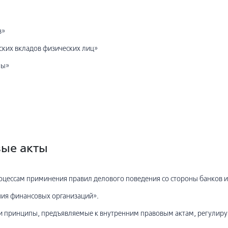
в»
ских вкладов физических лиц»
мы»
ые акты
оцессам приминения правил делового поведения со стороны банков и
ия финансовых организаций».
и принципы, предъявляемые к внутренним правовым актам, регулир