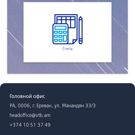
Счета
Головной офис
РА, 0006, г. Ереван, ул. Манандян 33/3
headoffice@vtb.am
+374 10 51 37 49