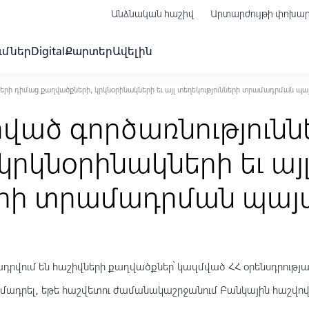
Անձնական հաշիվ
Արտարժույթի փոխա
ւմներ
Digital
Քարտեր
Ավելին
երի դիմաց քաղվածքների, կրկնօրինակների եւ այլ տեղեկությունների տրամադրման պա
ած գործառնությունն
կրկնօրինակների եւ այ
երի տրամադրման պայ
դրվում են հաշիվների քաղվածքներ՝ կազմված ՀՀ օրենսդրութ
դրել, եթե հաշվետու ժամանակաշրջանում Բանկային հաշվով 