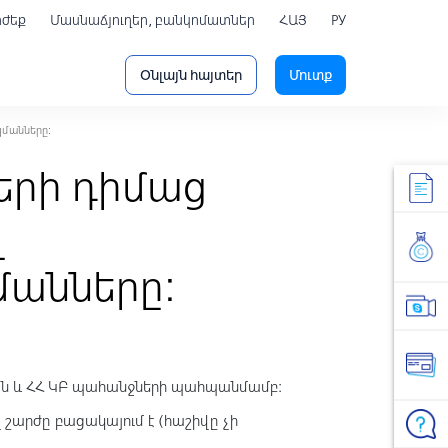
րժեք
Մասնաճյուղեր, բանկոմատներ
ՀԱՅ
РУ
Օնլայն հայտեր
Մուտք
յմանները:
երի դիմաց
լ
մանները:
յան և ՀՀ ԿԲ պահանջների պահպանմամբ։
շարժը բացակայում է (հաշիվը չի