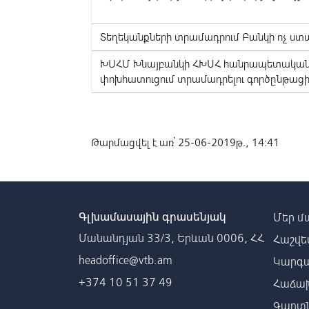
Տեղեկանքների տրամադրում Բանկի ոչ ս
ԽՍՀՄ Խնայբանկի ՀԽՍՀ հանրապետական 
փոխհատուցում տրամադրելու գործընթացի
Թարմացվել է առ՝ 25-06-2019թ., 14:41
Գլխամասային գրասենյակ
Մեր մ
Մանանդյան 33/3, Երևան 0006, ՀՀ
Հաշվե
headoffice@vtb.am
Կարգա
+374 10 51 37 49
Հաճախ
Գաղտն