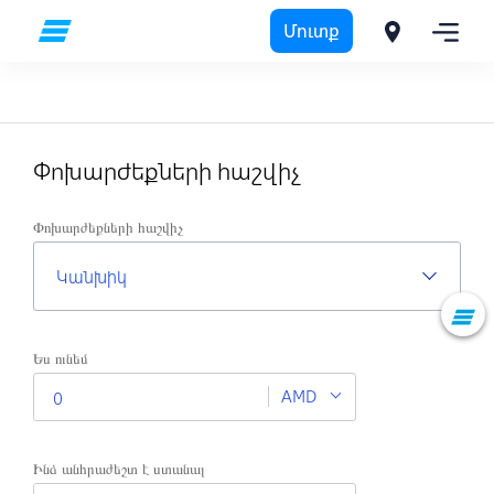
Մուտք
Անհատներին
Փոխարժեքների հաշվիչ
Փոխարժեքների հաշվիչ
Կանխիկ
Ես ունեմ
AMD
Ինձ անհրաժեշտ է ստանալ