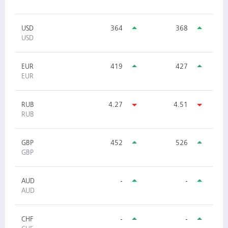
USD
364
368
USD
EUR
419
427
EUR
RUB
4.27
4.51
RUB
GBP
452
526
GBP
AUD
-
-
AUD
CHF
-
-