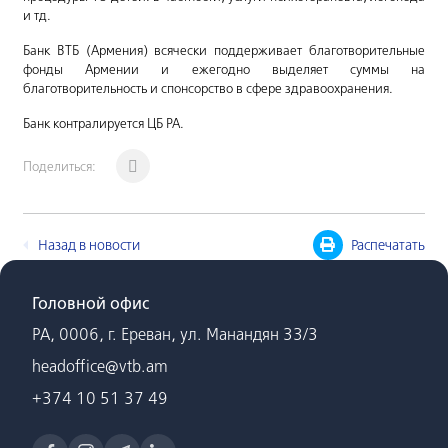
и тд.
Банк ВТБ (Армения) всячески поддерживает благотворительные
фонды Армении и ежегодно выделяет суммы на
благотворительность и спонсорство в сфере здравоохранения.
Банк контралируется ЦБ РА.
Поделиться:
Назад в новости
Распечатать
Головной офис
РА, 0006, г. Ереван, ул. Манандян 33/3
headoffice@vtb.am
+374 10 51 37 49