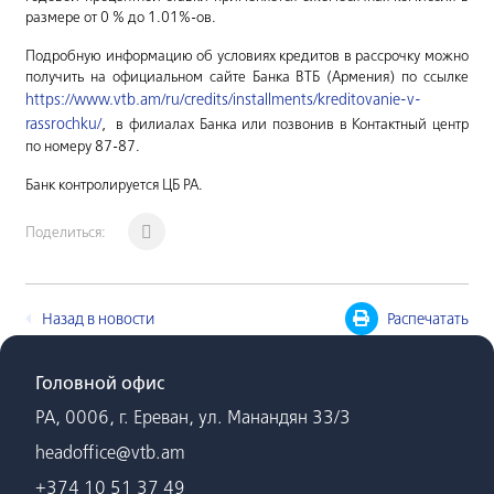
размере от 0 % до 1.01%-ов.
Подробную информацию об условиях кредитов в рассрочку можно
получить на официальном сайте Банка ВТБ (Армения) по ссылке
https://www.vtb.am/ru/credits/installments/kreditovanie-v-
rassrochku/
, в филиалах Банка или позвонив в Контактный центр
по номеру 87-87.
Банк контролируется ЦБ РА.
Поделиться:
Назад в новости
Распечатать
Головной офис
РА, 0006, г. Ереван, ул. Манандян 33/3
headoffice@vtb.am
+374 10 51 37 49