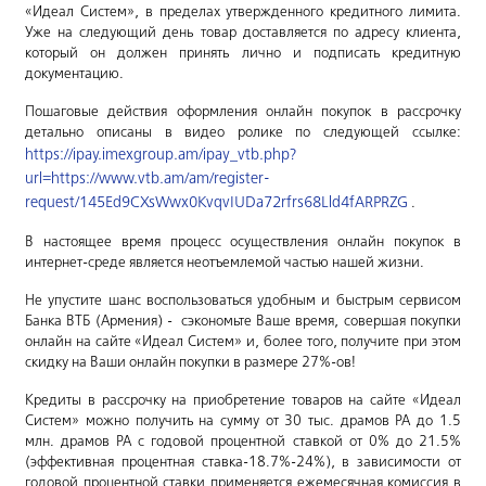
«Идеал Систем», в пределах утвержденного кредитного лимита.
Уже на следующий день товар доставляется по адресу клиента,
который он должен принять лично и подписать кредитную
документацию.
Пошаговые действия оформления онлайн покупок в рассрочку
детально описаны в видео ролике по следующей ссылке:
https://ipay.imexgroup.am/ipay_vtb.php?
url=https://www.vtb.am/am/register-
request/145Ed9CXsWwx0KvqvIUDa72rfrs68Lld4fARPRZG
.
В настоящее время процесс осуществления онлайн покупок в
интернет-среде является неотъемлемой частью нашей жизни.
Не упустите шанс воспользоваться удобным и быстрым сервисом
Банка ВТБ (Армения) - сэкономьте Ваше время, совершая покупки
онлайн на сайте «Идеал Систем» и, более того, получите при этом
скидку на Ваши онлайн покупки в размере 27%-ов!
Кредиты в рассрочку на приобретение товаров на сайте «Идеал
Систем» можно получить на сумму от 30 тыс. драмов РА до 1.5
млн. драмов РА с годовой процентной ставкой от 0% до 21.5%
(эффективная процентная ставка-18.7%-24%), в зависимости от
годовой процентной ставки применяется ежемесячная комиссия в