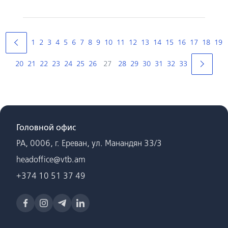
1
2
3
4
5
6
7
8
9
10
11
12
13
14
15
16
17
18
19
20
21
22
23
24
25
26
27
28
29
30
31
32
33
Головной офис
РА, 0006, г. Ереван, ул. Манандян 33/3
headoffice@vtb.am
+374 10 51 37 49