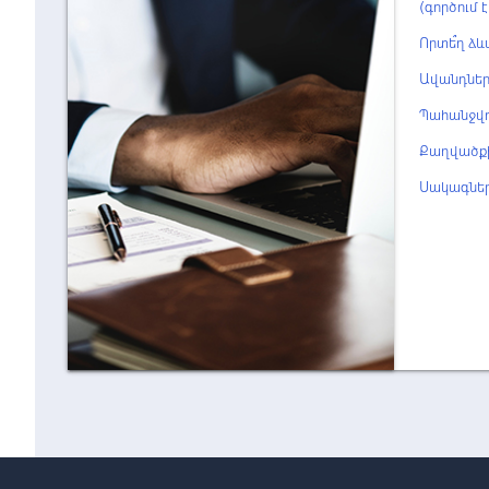
(գործում 
Որտե՞ղ ձ
Ավանդներ
Պահանջվ
Քաղվածքի
Սակագնե