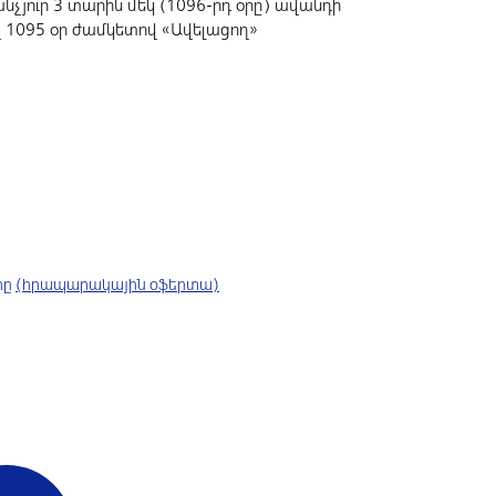
նչյուր 3 տարին մեկ (1096-րդ օրը) ավանդի
վ 1095 օր ժամկետով «Ավելացող»
րը
(հրապարակային օֆերտա)