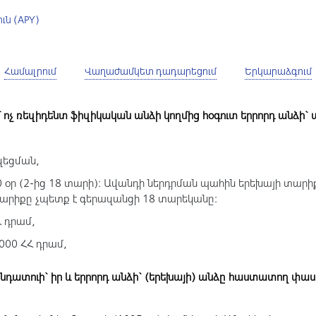
ն (APY)
Համալրում
Վաղաժամկետ դադարեցում
Երկարաձգում
մ ոչ ռեզիդենտ ֆիզիկական անձի կողմից հօգուտ երրորդ անձի
զեցման,
0 օր (2-ից 18 տարի): Ավանդի ներդրման պահին երեխայի տարի
արիքը չպետք է գերազանցի 18 տարեկանը:
Հ դրամ,
000 ՀՀ դրամ,
նդատուի` իր և երրորդ անձի` (երեխայի) անձը հաստատող փ