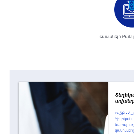
Հասանելի Բանկ 
Տեղեկա
ավանդ
«ՎՏԲ - Հ
ֆիզիկակա
ծառայությ
կանոններ