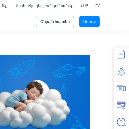
րժեք
Մասնաճյուղեր, բանկոմատներ
ՀԱՅ
РУ
Օնլայն հայտեր
Մուտք